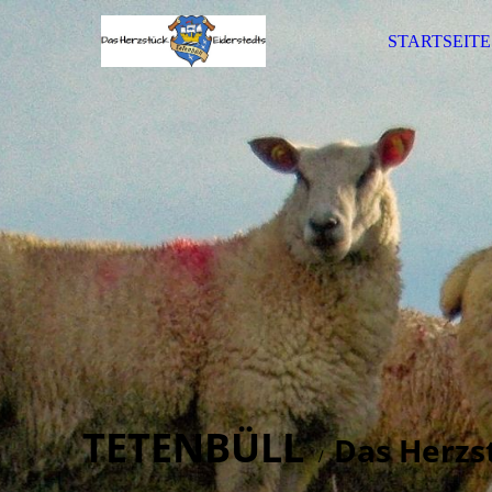
STARTSEITE
TETENBÜLL
Das Herzs
/