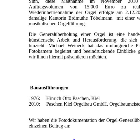
Sinn, diese Maßnahme im November 2010
Auftragsvolumen von 15.000 Euro zu reali
Wiederinbetriebnahme der Orgel erfolgte am 2.12.2
damalige Kantorin Erdmuthe Töbelmann mit einer 
musikalischen Orgelführung.
Die Generalüberholung einer Orgel ist eine hand
künstlerische Arbeit und Herausforderung, die sic
hinzieht. Michael Weineck hat das umfangreiche Pr
Fotokamera begleitet und beeindruckende Einblicke 
wir Ihnen hiermit präsentieren möchten.
Bauausführungen
1976: Hinrich Otto Paschen, Kiel
2010: Paschen Kiel Orgelbau GmbH, Orgelbaumeiste
Wir haben die Fotodokumentation der Orgel-Generalübe
einzelnen Beitrag an: