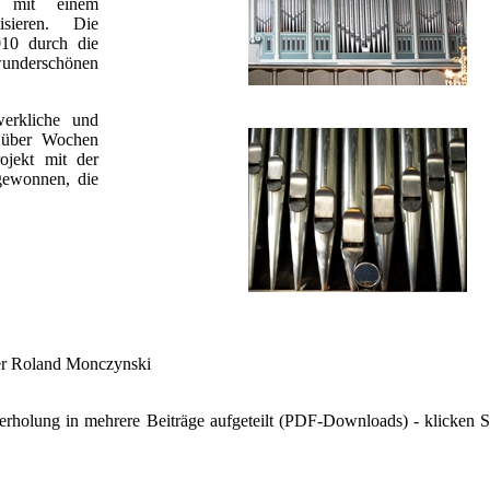
 mit einem
sieren. Die
010 durch die
wunderschönen
werkliche und
h über Wochen
ojekt mit der
gewonnen, die
r Roland Monczynski
rholung in mehrere Beiträge aufgeteilt (PDF-Downloads) - klicken Si