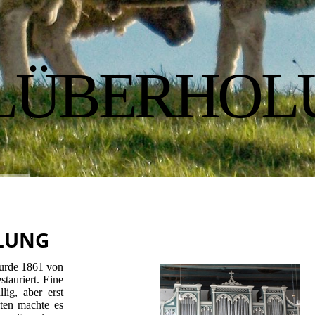
LÜBERHOL
LUNG
urde 1861 von
tauriert. Eine
lig, aber erst
ten machte es