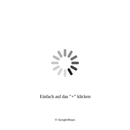
Einfach auf das "+" klicken
© GoogleMaps