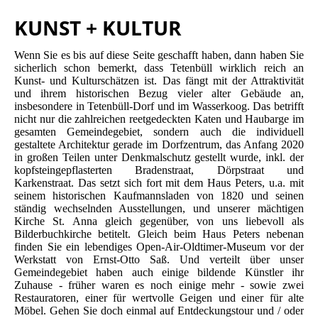
KUNST + KULTUR
Wenn Sie es bis auf diese Seite geschafft haben, dann haben Sie
sicherlich schon bemerkt, dass Tetenbüll wirklich reich an
Kunst- und Kulturschätzen ist. Das fängt mit der Attraktivität
und ihrem historischen Bezug vieler alter Gebäude an,
insbesondere in Tetenbüll-Dorf und im Wasserkoog. Das betrifft
nicht nur die zahlreichen reetgedeckten Katen und Haubarge im
gesamten Gemeindegebiet, sondern auch die individuell
gestaltete Architektur gerade im Dorfzentrum, das Anfang 2020
in großen Teilen unter Denkmalschutz gestellt wurde, inkl. der
kopfsteingepflasterten Bradenstraat, Dörpstraat und
Karkenstraat. Das setzt sich fort mit dem Haus Peters, u.a. mit
seinem historischen Kaufmannsladen von 1820 und seinen
ständig wechselnden Ausstellungen, und unserer mächtigen
Kirche St. Anna gleich gegenüber, von uns liebevoll als
Bilderbuchkirche betitelt. Gleich beim Haus Peters nebenan
finden Sie ein lebendiges Open-Air-Oldtimer-Museum vor der
Werkstatt von Ernst-Otto Saß. Und verteilt über unser
Gemeindegebiet haben auch einige bildende Künstler ihr
Zuhause - früher waren es noch einige mehr - sowie zwei
Restauratoren, einer für wertvolle Geigen und einer für alte
Möbel. Gehen Sie doch einmal auf Entdeckungstour und / oder