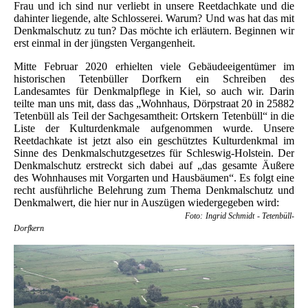
Frau und ich sind nur verliebt in unsere Reetdachkate und die
dahinter liegende, alte Schlosserei. Warum? Und was hat das mit
Denkmalschutz zu tun? Das möchte ich erläutern. Beginnen wir
erst einmal in der jüngsten Vergangenheit.
Mitte Februar 2020 erhielten viele Gebäudeeigentümer im
historischen Tetenbüller Dorfkern ein Schreiben des
Landesamtes für Denkmalpflege in Kiel, so auch wir. Darin
teilte man uns mit, dass das „Wohnhaus, Dörpstraat 20 in 25882
Tetenbüll als Teil der Sachgesamtheit: Ortskern Tetenbüll“ in die
Liste der Kulturdenkmale aufgenommen wurde. Unsere
Reetdachkate ist jetzt also ein geschütztes Kulturdenkmal im
Sinne des Denkmalschutzgesetzes für Schleswig-Holstein. Der
Denkmalschutz erstreckt sich dabei auf „das gesamte Äußere
des Wohnhauses mit Vorgarten und Hausbäumen“. Es folgt eine
recht ausführliche Belehrung zum Thema Denkmalschutz und
Denkmalwert, die hier nur in Auszügen wiedergegeben wird:
Foto: Ingrid Schmidt - Tetenbüll-
Dorfkern