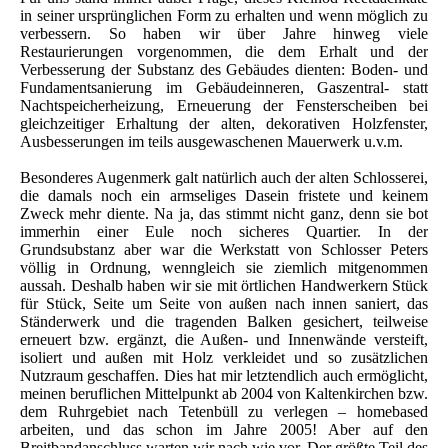
in seiner ursprünglichen Form zu erhalten und wenn möglich zu
verbessern. So haben wir über Jahre hinweg viele
Restaurierungen vorgenommen, die dem Erhalt und der
Verbesserung der Substanz des Gebäudes dienten: Boden- und
Fundamentsanierung im Gebäudeinneren, Gaszentral- statt
Nachtspeicherheizung, Erneuerung der Fensterscheiben bei
gleichzeitiger Erhaltung der alten, dekorativen Holzfenster,
Ausbesserungen im teils ausgewaschenen Mauerwerk u.v.m.
Besonderes Augenmerk galt natürlich auch der alten Schlosserei,
die damals noch ein armseliges Dasein fristete und keinem
Zweck mehr diente. Na ja, das stimmt nicht ganz, denn sie bot
immerhin einer Eule noch sicheres Quartier. In der
Grundsubstanz aber war die Werkstatt von Schlosser Peters
völlig in Ordnung, wenngleich sie ziemlich mitgenommen
aussah. Deshalb haben wir sie mit örtlichen Handwerkern Stück
für Stück, Seite um Seite von außen nach innen saniert, das
Ständerwerk und die tragenden Balken gesichert, teilweise
erneuert bzw. ergänzt, die Außen- und Innenwände versteift,
isoliert und außen mit Holz verkleidet und so zusätzlichen
Nutzraum geschaffen. Dies hat mir letztendlich auch ermöglicht,
meinen beruflichen Mittelpunkt ab 2004 von Kaltenkirchen bzw.
dem Ruhrgebiet nach Tetenbüll zu verlegen – homebased
arbeiten, und das schon im Jahre 2005! Aber auf den
Breitbandanschluss warten wir nach wie vor. Der größte Teil des