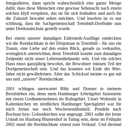
fotografieren, dann spricht wahrscheinlich eine ganze Menge
dafür, dass diese Menschen eine gewisse Sehnsucht nach einem
solchen Idyll verspüren, das sie für sich festhalten und auch für
die Zukunft bewahrt sehen möchten. Und insofern ist es nur
schlüssig, dass die Sachgemeinschaft Tetenbüll-Dorfmitte nun
unter Denkmalschutz gestellt wurde.
Bei einem unserer damaligen Eiderstedt-Ausflüge entdeckten
wir die Reetdachkate in der Dörpstraat in Tetenbüll – für uns ein
Traum, eine Liebe auf den ersten Blick, gerade zu verkaufen,
wenngleich unerreichbar, denn Tetenbüll konnte zum damaligen
Zeitpunkt nicht unser Lebensmittelpunkt sein. Und ein solches
Haus muss ganzjährig bewohnt, die Bewohner müssen Teil der
Dorfgemeinschaft sein. Und das konnten wir Ende der 90er-
Jahre nicht gewährleisten. Aber das Schicksal meinte es gut mit
uns und „unserer“ Reetdachkate.
2001 schlugen unerwartet Blitz und Donner in meinem
Berufsleben ein, denn mein Hamburger Arbeitgeber fusionierte
mit einem Großunternehmen im Ruhrgebiet. Unser Wohnsitz in
Kaltenkirchen im nördlichen Hamburger Speckgürtel war für
mich fortan nur noch Wochenenddomizil. Pendeln nach
Bochum bzw. Gelsenkirchen war angesagt. 2001 sollte der letzte
Urlaub im Haubarg Blumenhof in Tating sein, denn im Frühjahr
2002 stand die Reetdachkate erneut zum Verkauf. Und diesmal