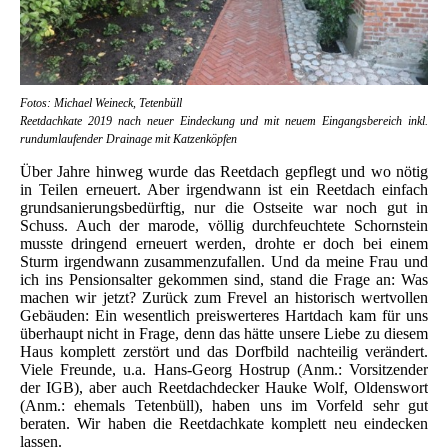
Fotos: Michael Weineck, Tetenbüll
Reetdachkate 2019 nach neuer Eindeckung und mit neuem Eingangsbereich inkl.
rundumlaufender Drainage mit Katzenköpfen
Über Jahre hinweg wurde das Reetdach gepflegt und wo nötig
in Teilen erneuert. Aber irgendwann ist ein Reetdach einfach
grundsanierungsbedürftig, nur die Ostseite war noch gut in
Schuss. Auch der marode, völlig durchfeuchtete Schornstein
musste dringend erneuert werden, drohte er doch bei einem
Sturm irgendwann zusammenzufallen. Und da meine Frau und
ich ins Pensionsalter gekommen sind, stand die Frage an: Was
machen wir jetzt? Zurück zum Frevel an historisch wertvollen
Gebäuden: Ein wesentlich preiswerteres Hartdach kam für uns
überhaupt nicht in Frage, denn das hätte unsere Liebe zu diesem
Haus komplett zerstört und das Dorfbild nachteilig verändert.
Viele Freunde, u.a. Hans-Georg Hostrup (Anm.: Vorsitzender
der IGB), aber auch Reetdachdecker Hauke Wolf, Oldenswort
(Anm.: ehemals Tetenbüll), haben uns im Vorfeld sehr gut
beraten. Wir haben die Reetdachkate komplett neu eindecken
lassen.