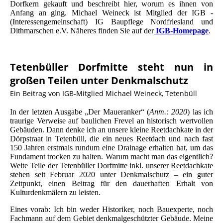
Dorfkern gekauft und beschreibt hier, worum es ihnen von
Anfang an ging. Michael Weineck ist Mitglied der IGB -
(Interessengemeinschaft) IG Baupflege Nordfriesland und
Dithmarschen e.V. Näheres finden Sie auf der
IGB-Homepage
.
Tetenbüller Dorfmitte steht nun in
großen Teilen unter Denkmalschutz
Ein Beitrag von IGB-Mitglied Michael Weineck, Tetenbüll
In der letzten Ausgabe „Der Maueranker“ (
Anm.: 2020
) las ich
traurige Verweise auf baulichen Frevel an historisch wertvollen
Gebäuden. Dann denke ich an unsere kleine Reetdachkate in der
Dörpstraat in Tetenbüll, die ein neues Reetdach und nach fast
150 Jahren erstmals rundum eine Drainage erhalten hat, um das
Fundament trocken zu halten. Warum macht man das eigentlich?
Weite Teile der Tetenbüller Dorfmitte inkl. unserer Reetdachkate
stehen seit Februar 2020 unter Denkmalschutz – ein guter
Zeitpunkt, einen Beitrag für den dauerhaften Erhalt von
Kulturdenkmälern zu leisten.
Eines vorab: Ich bin weder Historiker, noch Bauexperte, noch
Fachmann auf dem Gebiet denkmalgeschützter Gebäude. Meine