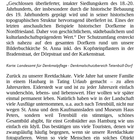
„Geschlossen überlieferter, intakter Siedlungskern des 18.-20.
Jahrhunderts, der insbesondere durch die historische Bebauung
des 19. Jahrhunderts geprägt wird und in seiner historischen
topographischen Struktur hervorragend überliefert ist. Eines der
letzten anschaulichen Beispiele historischer Dorfkerne in
Nordfriesland. Daher von geschichtlichem, städtebaulichem und
kulturlandschaftsprägendem Wert.“ Der Schutzumfang erstreckt
sich nahezu auf den gesamten Dorfkern rund um unsere
Bilderbuchkirche St. Anna inkl. des Kopfsteinpflasters in der
Bradenstraat, der Dörpstraat und der Karkenstraat.
Karte: Landesamt für Denkmalpflege - Denkmalschutzbereich Tetenbüll-Dorf
Zurück zu unserer Reetdachkate. Viele Jahre hat unsere Familie
in einem Haubarg in Tating Urlaub gemacht – zu allen
Jahreszeiten. Eiderstedt war und ist zu jeder Jahreszeit einfach
wunderschön, lebens- und liebenswert. Hier wollten wir später
einmal permanent leben. Natürlich haben wir in der Landschaft
viele Ausflüge unternommen, u.a. auch nach Tetenbüll, nicht nur
wegen St. Anna und dem Kaufmannsladen und Museum Haus
Peters, sondern weil Tetenbüll ein stimmiges, schönes
Gesamtbild abgibt, für einst Großstädter aus Hamburg wie uns
einfach ein Idyll. Das bestätigen uns viele Touristen, denen wir
zwangsläufig häufig begegnen, wenn sie unsere Reetdachkate
fotografieren. Wenn so viele Menschen ein solches Objekt