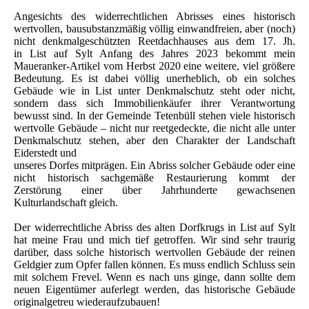
Angesichts des widerrechtlichen Abrisses eines historisch
wertvollen, bausubstanzmäßig völlig einwandfreien, aber (noch)
nicht denkmalgeschützten Reetdachhauses aus dem 17. Jh.
in List auf Sylt Anfang des Jahres 2023 bekommt mein
Maueranker-Artikel vom Herbst 2020 eine weitere, viel größere
Bedeutung. Es ist dabei völlig unerheblich, ob ein solches
Gebäude wie in List unter Denkmalschutz steht oder nicht,
sondern dass sich Immobilienkäufer ihrer Verantwortung
bewusst sind. In der Gemeinde Tetenbüll stehen viele historisch
wertvolle Gebäude – nicht nur reetgedeckte, die nicht alle unter
Denkmalschutz stehen, aber den Charakter der Landschaft
Eiderstedt und
unseres Dorfes mitprägen. Ein Abriss solcher Gebäude oder eine
nicht historisch sachgemäße Restaurierung kommt der
Zerstörung einer über Jahrhunderte gewachsenen
Kulturlandschaft gleich.
Der widerrechtliche Abriss des alten Dorfkrugs in List auf Sylt
hat meine Frau und mich tief getroffen. Wir sind sehr traurig
darüber, dass solche historisch wertvollen Gebäude der reinen
Geldgier zum Opfer fallen können. Es muss endlich Schluss sein
mit solchem Frevel. Wenn es nach uns ginge, dann sollte dem
neuen Eigentümer auferlegt werden, das historische Gebäude
originalgetreu wiederaufzubauen!