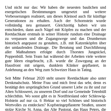
Und nicht nur das: Wir haben die neuesten baulichen und
energetischen Bestimmungen umgesetzt und weitere
Verbesserungen realisiert, um dieses Kleinod auch für künftige
Generationen zu erhalten. Auch der Schornstein wurde
vollständig neu gemauert. Gleichzeitig haben wir uns
entschieden, dann auch Nägel mit Köpfen zu machen und der
Reetdachkate erstmals in seiner Historie rundum eine Drainage
zu verpassen und die Zugangswege und das Drumherum
historisch angepasst zu gestalten, z.B. mit Katzenköpfen über
der umlaufenden Drainage. Die Beratung und Durchführung
aller Maßnahmen erfolgte durch Thorsten Jungnickel,
Poppenbüll. Sein Team hat während der Arbeiten viele weitere
gute Ideen eingebracht, z.B. wurde die Zuwegung an der
Hausfront mit urigem, dunklem Klinker gepflastert, in
Anlehnung an den Weg zum Schweizer Haus in Tating.
Seit Mitte Februar 2020 steht unsere Reetdachkate also unter
Denkmalschutz. Meine Frau und mich freut das sehr, denn es
bestätigt den ursprünglichen Grund unserer Liebe zu ihr und zur
Alten Schlosserei, zu unserem Dorf und zur Gemeinde Tetenbüll
schlechthin. Wo sonst gibt es in Nordfriesland oder Schleswig-
Holstein auf nur ca. 6 Hektar so viel Schönes und historisch
Wertvolles zu entdecken? Kopfsteingepflasterte Straßen, unsere
stolze Kirche St. Anna, das Alte Pastorat, das Haus Peters, die