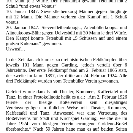
101 Mann je 2 Würfe. Den Feldkampf gewann Tetenbüll mit 2
Schuß “und etwas Voraus“.
10. Januar 1847: Sieversflethenkoog Männer gegen Jünglinge
mit 12 Mann. Die Männer verloren den Kampf mit 1 Schuß
voraus.
20. Januar 1847: Sieversflethenkoogs-, Adenbüllerkoogs- und
Altneukoogs-Bühr gegen Uelvesbüll mit 30 Mann je drei Würfe.
Den Kampf konnte Tetenbüll mit „5 Schüssen auf und einem
großen Kukenaus“ gewinnen.
Uswusf…
In der Zeit danach kam es zu drei historischen Feldkämpfen über
jeweils 101 Mann gegen Garding, jedoch verteilt über 6
Jahrzehnte. Der erste Feldkampf fand am 2. Februar 1865 statt,
der zweite im Jahre 1897, der dritte am 24. Februar 1924. Alle
drei Feldkämpfe wurden vom Tetenbüller Verein gewonnen.
Gefeiert wurde damals mit Theater, Kommers, Kaffeetafel und
Tanz. In einer Protokollnotiz heißt es u.a.: „Am 2. Februar 1926
feierte der hiesige Boßelverein sein diesjähriges
Vereinsvergnügen in üblicher Weise mit Theater, Kommers,
Kaffeetafel und Tanz. Anwesend war eine Vertretung des
Boßelvereins für Stadt und Kirchspiel Garding, welche die im
Jahre 1924 vom hiesigen Verein errungene Goldene-Boßel
überbrachte.“ Nach 59 Jahren hatte man es auf beiden Seiten