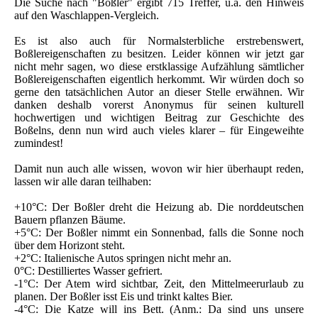
Die Suche nach "Boßler" ergibt 715 Treffer, u.a. den Hinweis
auf den Waschlappen-Vergleich.
Es ist also auch für Normalsterbliche erstrebenswert,
Boßlereigenschaften zu besitzen. Leider können wir jetzt gar
nicht mehr sagen, wo diese erstklassige Aufzählung sämtlicher
Boßlereigenschaften eigentlich herkommt. Wir würden doch so
gerne den tatsächlichen Autor an dieser Stelle erwähnen. Wir
danken deshalb vorerst Anonymus für seinen kulturell
hochwertigen und wichtigen Beitrag zur Geschichte des
Boßelns, denn nun wird auch vieles klarer – für Eingeweihte
zumindest!
Damit nun auch alle wissen, wovon wir hier überhaupt reden,
lassen wir alle daran teilhaben:
+10°C: Der Boßler dreht die Heizung ab. Die norddeutschen
Bauern pflanzen Bäume.
+5°C: Der Boßler nimmt ein Sonnenbad, falls die Sonne noch
über dem Horizont steht.
+2°C: Italienische Autos springen nicht mehr an.
0°C: Destilliertes Wasser gefriert.
-1°C: Der Atem wird sichtbar, Zeit, den Mittelmeerurlaub zu
planen. Der Boßler isst Eis und trinkt kaltes Bier.
-4°C: Die Katze will ins Bett. (Anm.: Da sind uns unsere