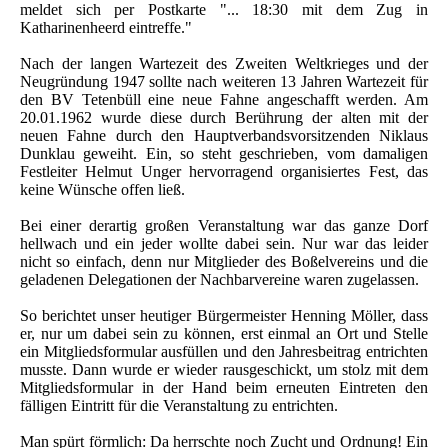
meldet sich per Postkarte "... 18:30 mit dem Zug in
Katharinenheerd eintreffe."
Nach der langen Wartezeit des Zweiten Weltkrieges und der
Neugründung 1947 sollte nach weiteren 13 Jahren Wartezeit für
den BV Tetenbüll eine neue Fahne angeschafft werden. Am
20.01.1962 wurde diese durch Berührung der alten mit der
neuen Fahne durch den Hauptverbandsvorsitzenden Niklaus
Dunklau geweiht. Ein, so steht geschrieben, vom damaligen
Festleiter Helmut Unger hervorragend organisiertes Fest, das
keine Wünsche offen ließ.
Bei einer derartig großen Veranstaltung war das ganze Dorf
hellwach und ein jeder wollte dabei sein. Nur war das leider
nicht so einfach, denn nur Mitglieder des Boßelvereins und die
geladenen Delegationen der Nachbarvereine waren zugelassen.
So berichtet unser heutiger Bürgermeister Henning Möller, dass
er, nur um dabei sein zu können, erst einmal an Ort und Stelle
ein Mitgliedsformular ausfüllen und den Jahresbeitrag entrichten
musste. Dann wurde er wieder rausgeschickt, um stolz mit dem
Mitgliedsformular in der Hand beim erneuten Eintreten den
fälligen Eintritt für die Veranstaltung zu entrichten.
Man spürt förmlich: Da herrschte noch Zucht und Ordnung! Ein