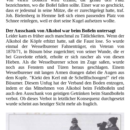
bezeichneten, wo die Boßel fallen sollte. Einer war so geschickt,
dass er jedesmal in seine Mütze, die er zurechtgelegt hatte, traf.
Joh. Bielenberg in Hemme ließ sich einen passenden Platz von
Schnee reinfegen, weil er dort seine Kugel aufsetzen wollte.
Der Ausschank von Alkohol war beim Boßeln untersagt
Leider kam es früher auch manchmal zu Tätlichkeiten. Wenn der
Alkohol die Köpfe erhitzt hatte, saß die Faust lose. So wurde
einmal der Wesselburener Fahnenträger, ein Veteran von
1870/71, in Büsum böse zugerichtet; von seiner Wunde, die er
bei Gravelotte erhielt, erholte er sich rascher als von diesen
Hieben. Als die Wesselburener schon im Zuge saßen, wurde
noch aus Fenstern und Türen heraus geschlagen. Einem
Wesselburener mit langen Armen drangen dabei die Augen aus
dem Kopfe. "Kiekt den Kerl mit de Schellfischoogen!" rief ein
Büsumer. Diesem Unfug hat der Verband den Boden entzogen,
indem er das Mitnehmen von Alkohol beim Feldboßeln und
auch den Ausschank von geistigen Getränken beim Standboßeln
verbot. Ob dieses Verbot in letztlicher Konsequenz durchgesetzt
wurde scheint aus heutiger Sicht mehr als fraglich.