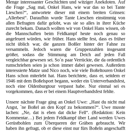
Menge interessanter Geschichten und witziger Anekdoten. Auf
die Frage „Sag mal, Onkel Hans, wie war das so bei Tante
Lieschen?“, antwortete dieser mit einem breiten Grinsen:
„Allerbest“. Daraufhin wurde Tante Lieschen einstimmig von
allen Befragten dafür gelobt, was sie so alles in ihrer Küche
zurecht bekam. Danach wollten wir von Onkel Hans wissen, ob
die Mannschaften beim Feldkampf heute noch genau so
angefeuert würden, wie früher. Hans stellte fest, dass es früher
nicht üblich war, die ganzen Boßler hinter der Fahne zu
versammeln. Jedoch waren die Gruppenzahlen insgesamt
größer, sodass die Stimmung am Deich auf jeden Fall
vergleichbar gewesen sei. So´n paar Verrückte, die da ordentlich
rumschriehen seien ja schon immer dabei gewesen. Außerdem
interessierte Matze und Nico noch, wie viele Boßeltouren Onkel
Hans schon miterlebt hat. Hans berichtete, dass er, seitdem er
1946 mit dem Boßelsport begann, weder ein Unterverbandsfest,
noch eine Oldenburgtour verpasst habe. Nur einmal sei es
vorgekommen, dass er bei einem Hauptverbandsfest fehlte.
Unsere nächste Frage ging an Onkel Uwe: „Hast du nicht mal
Angst, `ne Boßel an den Kopf zu bekommen?“. Uwe musste
lachen: „Ne, dat is eben dat dicke Fell“. (Redaktion: Kein
Kommentar…) Bei jedem Feldkampf über Land werden Uwes
Gerüstbohlen zum Überqueren der Gräben gebraucht. Wir
haben ihn gefragt, ob er diese einst nur fürs Boßeln angeschafft