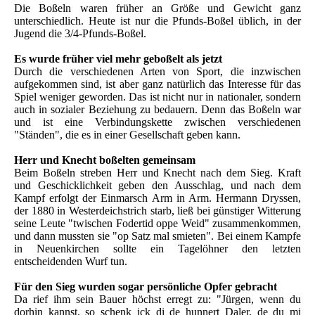
Die Boßeln waren früher an Größe und Gewicht ganz
unterschiedlich. Heute ist nur die Pfunds-Boßel üblich, in der
Jugend die 3/4-Pfunds-Boßel.
Es wurde früher viel mehr geboßelt als jetzt
Durch die verschiedenen Arten von Sport, die inzwischen
aufgekommen sind, ist aber ganz natürlich das Interesse für das
Spiel weniger geworden. Das ist nicht nur in nationaler, sondern
auch in sozialer Beziehung zu bedauern. Denn das Boßeln war
und ist eine Verbindungskette zwischen verschiedenen
"Ständen", die es in einer Gesellschaft geben kann.
Herr und Knecht boßelten gemeinsam
Beim Boßeln streben Herr und Knecht nach dem Sieg. Kraft
und Geschicklichkeit geben den Ausschlag, und nach dem
Kampf erfolgt der Einmarsch Arm in Arm. Hermann Dryssen,
der 1880 in Westerdeichstrich starb, ließ bei günstiger Witterung
seine Leute "twischen Fodertid oppe Weid" zusammenkommen,
und dann mussten sie "op Satz mal smieten". Bei einem Kampfe
in Neuenkirchen sollte ein Tagelöhner den letzten
entscheidenden Wurf tun.
Für den Sieg wurden sogar persönliche Opfer gebracht
Da rief ihm sein Bauer höchst erregt zu: "Jürgen, wenn du
dorhin kannst, so schenk ick di de hunnert Daler, de du mi