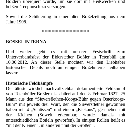
Boßlern überquert wurde, um sie dort mit Heißwecken und
heißem Teepunsch zu versorgen.
Soweit die Schilderung in einer alten Boßelzeitung aus dem
Jahre 1908.
********************
BOSSELINTERNA
Und weiter geht es mit unserer Festschrift zum
Unterverbandsfest der Eiderstedter Boßler in Tetenbüll am
10.06.2012. An dieser Stelle möchten wir den Liebhaber
historischer Details noch an einigen Boßelinterna teilhaben
lassen:
Historische Feldkämpfe
Der älteste wirklich nachvollziehbar dokumentierte Feldkampf
von Tetenbüller Boßlern ist datiert auf den 8 Februar 1827. 25
Mann aus den “Sieversflethen-Koogs-Bühr gegen Osterkoogs-
Bühr“ mit jeweils drei Wurf, den die Sieversflether gewonnen
haben mit 4 „Schüssen“ und einem „Kiekaus“, geschehen mit
der Kleinen (Soweit erkennbar, wurde damals mit
unterschiedlichen Boßeln geworfen). In einigen Rollen heißt es
“mit der Kleinen“, in anderen “mit der Großen“.