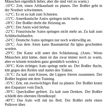
Mäuschen eigentlich lieber, aber die sind viel zu warm.)
-10°C: Zeit, einen Afrikaurlaub zu planen. Der Boßler geht in
der Nordsee schwimmen.
-12°C: Es ist zu kalt zum Schneien.
-15°C: Amerikanische Autos springen nicht mehr an.
-18°C: Der Boßler dreht die Heizung an.
-20°C: Der Atem wird hörbar.
-22°C: Französische Autos springen nicht mehr an. Zu kalt zum
Schlittschuhlaufen.
-24°C: Deutsche Autos springen nur noch widerwillig an.
-26°C: Aus dem Atem kann Baumaterial für Iglus geschnitten
werden.
-29°C: Die Katze will unter den Schlafanzug. (Anm.: Wenn
Mäuschen jetzt käme, dann ist das zwar immer noch zu warm,
aber es könnte trotzdem ganz gemütlich werden.)
-30°C: Kein richtiges Auto springt mehr an. Der Boßler flucht,
tritt gegen den Reifen und startet den Traktor.
-31°C: Zu kalt zum Küssen, die Lippen frieren zusammen. Der
Boßler beginnt mit dem Training.
-35°C: Zeit, ein zweiwöchiges Bad zu planen. Der Boßler kratzt
den Eispanzer vom Dach.
-39°C: Quecksilber gefriert. Zu kalt zum Denken. Der Boßler
schließt den obersten Hemdknopf.
-40°C: Das Auto will mit ins Bett. Der Boßler zieht einen
Pullover über.