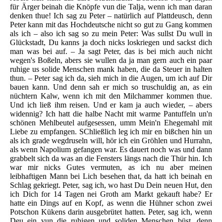
für Ärger beinah die Knöpfe vun die Talja, wenn ich man daran
denken thue! Ich sag zu Peter – natürlich auf Plattdeusch, denn
Peter kann mit das Hochdeutsche nicht so gut zu Gang kommen
als ich – also ich sag so zu mein Peter: Was sullst Du wull in
Glückstadt, Du kanns ja doch nicks loskriegen und sackst dich
man was bei auf. – Ja sagt Peter, das is bei mich auch nicht
wegen's Boßeln, abers sie wullen da ja man gern auch ein paar
ruhige us solide Menschen mank haben, die da Steuer in halten
thun. – Peter sag ich da, sieh mich in die Augen, um ich auf Dir
bauen kann. Und denn sah er mich so truschuldig an, as ein
nüchtern Kalw, wenn ich mit den Milchammer kommen thue.
Und ich ließ ihm reisen. Und er kam ja auch wieder, – abers
widennig? Ich hatt die halbe Nacht mit warme Pantuffeln un'n
schönen Mehlbeutel aufgesessen, umm Mein'n Ehegemahl mit
Liebe zu empfangen. SChließlich leg ich mir en bißchen hin un
als ich grade wegdruseln will, hör ich ein Gröhlen und Hurrahn,
als wenn Napolium gefangen war. Es dauert noch was und dann
grabbelt sich da was an die Fensters längs nach die Thür hin. Ich
war mir nicks Gutes vermuten, as ich nu aber meinen
leibhaftigen Mann bei Lich besehen that, da hatt ich beinah en
Schlag gekriegt. Peter, sag ich, wo hast Du Dein neuen Hut, den
ich Dich for 14 Tagen nei Groth am Markt gekauft habe? Er
hatte ein Dings auf en Kopf, as wenn die Hühner schon zwei
Potschon Kükens darin ausgebrütet hatten. Peter, sag ich, wenn
Deu ein vun die ruhigen und soliden Menschen büst, denn