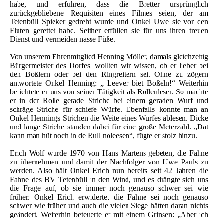
habe, und erfuhren, dass die Bretter ursprünglich
zurückgebliebene Requisiten eines Filmes seien, der am
Tetenbüll Spieker gedreht wurde und Onkel Uwe sie vor den
Fluten gerettet habe. Seither erfüllen sie für uns ihren treuen
Dienst und vermeiden nasse Füße.
Von unserem Ehrenmitglied Henning Möller, damals gleichzeitig
Bürgermeister des Dorfes, wollten wir wissen, ob er lieber bei
den Boßlern oder bei den Ringreitern sei. Ohne zu zögern
antwortete Onkel Henning: „ Leever biet Boßeln!“ Weiterhin
berichtete er uns von seiner Tätigkeit als Rollenleser. So machte
er in der Rolle gerade Striche bei einem geraden Wurf und
schräge Striche für schiefe Würfe. Ebenfalls konnte man an
Onkel Hennings Strichen die Weite eines Wurfes ablesen. Dicke
und lange Striche standen dabei für eine große Meterzahl. „Dat
kann man hüt noch in de Rull noleesen“, fügte er stolz hinzu.
Erich Wolf wurde 1970 von Hans Martens gebeten, die Fahne
zu übernehmen und damit der Nachfolger von Uwe Pauls zu
werden. Also hält Onkel Erich nun bereits seit 42 Jahren die
Fahne des BV Tetenbüll in den Wind, und es drängte sich uns
die Frage auf, ob sie immer noch genauso schwer sei wie
früher. Onkel Erich erwiderte, die Fahne sei noch genauso
schwer wie früher und auch die vielen Siege hätten daran nichts
geändert. Weiterhin beteuerte er mit einem Grinsen: „Aber ich