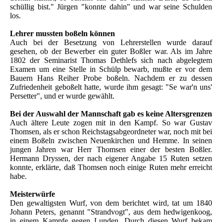
schüllig bist." Jürgen "konnte dahin" und war seine Schulden
los.
Lehrer mussten boßeln können
Auch bei der Besetzung von Lehrerstellen wurde darauf
gesehen, ob der Bewerber ein guter Boßler war. Als im Jahre
1802 der Seminarist Thomas Dethlefs sich nach abgelegtem
Examen um eine Stelle in Schülp bewarb, mußte er vor dem
Bauern Hans Reiher Probe boßeln. Nachdem er zu dessen
Zufriedenheit geboßelt hatte, wurde ihm gesagt: "Se war'n uns'
Persetter", und er wurde gewählt.
Bei der Auswahl der Mannschaft gab es keine Altersgrenzen
Auch ältere Leute zogen mit in den Kampf. So war Gustav
Thomsen, als er schon Reichstagsabgeordneter war, noch mit bei
einem Boßeln zwischen Neuenkirchen und Hemme. In seinen
jungen Jahren war Herr Thomsen einer der besten Boßler.
Hermann Dryssen, der nach eigener Angabe 15 Ruten setzen
konnte, erklärte, daß Thomsen noch einige Ruten mehr erreicht
habe.
Meisterwürfe
Den gewaltigsten Wurf, von dem berichtet wird, tat um 1840
Johann Peters, genannt "Strandvogt", aus dem hedwigenkoog,
in einem Kampfe gegen Lunden. Durch diesen Wurf bekam