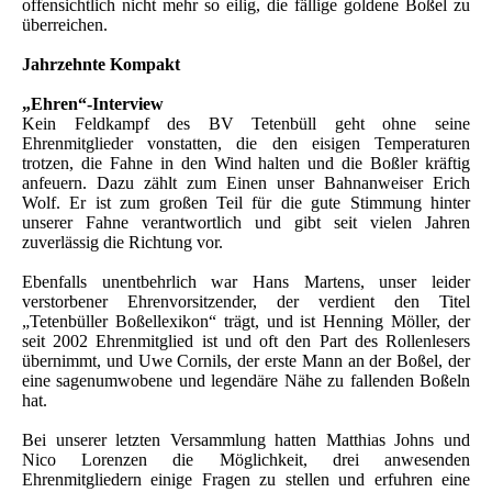
offensichtlich nicht mehr so eilig, die fällige goldene Boßel zu
überreichen.
Jahrzehnte Kompakt
„Ehren“-Interview
Kein Feldkampf des BV Tetenbüll geht ohne seine
Ehrenmitglieder vonstatten, die den eisigen Temperaturen
trotzen, die Fahne in den Wind halten und die Boßler kräftig
anfeuern. Dazu zählt zum Einen unser Bahnanweiser Erich
Wolf. Er ist zum großen Teil für die gute Stimmung hinter
unserer Fahne verantwortlich und gibt seit vielen Jahren
zuverlässig die Richtung vor.
Ebenfalls unentbehrlich war Hans Martens, unser leider
verstorbener Ehrenvorsitzender, der verdient den Titel
„Tetenbüller Boßellexikon“ trägt, und ist Henning Möller, der
seit 2002 Ehrenmitglied ist und oft den Part des Rollenlesers
übernimmt, und Uwe Cornils, der erste Mann an der Boßel, der
eine sagenumwobene und legendäre Nähe zu fallenden Boßeln
hat.
Bei unserer letzten Versammlung hatten Matthias Johns und
Nico Lorenzen die Möglichkeit, drei anwesenden
Ehrenmitgliedern einige Fragen zu stellen und erfuhren eine