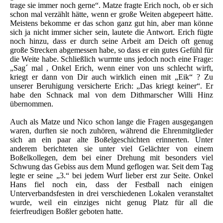
trage sie immer noch gerne“. Matze fragte Erich noch, ob er sich
schon mal verzählt hätte, wenn er große Weiten abgepeert hätte.
Meistens bekomme er das schon ganz gut hin, aber man könne
sich ja nicht immer sicher sein, lautete die Antwort. Erich fügte
noch hinzu, dass er durch seine Arbeit am Deich oft genug
große Strecken abgemessen habe, so dass er ein gutes Gefühl für
die Weite habe. Schließlich wurmte uns jedoch noch eine Frage:
„Sag´ mal , Onkel Erich, wenn einer von uns schlecht wirft,
kriegt er dann von Dir auch wirklich einen mit „Eik“ ? Zu
unserer Beruhigung versicherte Erich: „Das kriegt keiner“. Er
habe den Schnack mal von dem Dithmarscher Willi Hinz
übernommen.
Auch als Matze und Nico schon lange die Fragen ausgegangen
waren, durften sie noch zuhören, während die Ehrenmitglieder
sich an ein paar alte Boßelgeschichten erinnerten. Unter
anderem berichteten sie unter viel Gelächter von einem
Boßelkollegen, dem bei einer Drehung mit besonders viel
Schwung das Gebiss aus dem Mund geflogen war. Seit dem Tag
legte er seine „3.“ bei jedem Wurf lieber erst zur Seite. Onkel
Hans fiel noch ein, dass der Festball nach einigen
Unterverbandsfesten in drei verschiedenen Lokalen veranstaltet
wurde, weil ein einziges nicht genug Platz für all die
feierfreudigen Boßler geboten hatte.