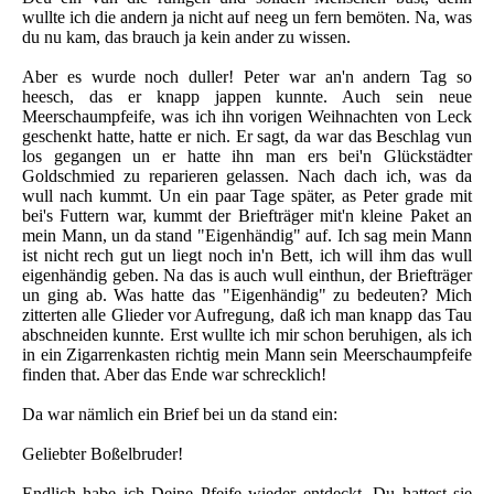
wullte ich die andern ja nicht auf neeg un fern bemöten. Na, was
du nu kam, das brauch ja kein ander zu wissen.
Aber es wurde noch duller! Peter war an'n andern Tag so
heesch, das er knapp jappen kunnte. Auch sein neue
Meerschaumpfeife, was ich ihn vorigen Weihnachten von Leck
geschenkt hatte, hatte er nich. Er sagt, da war das Beschlag vun
los gegangen un er hatte ihn man ers bei'n Glückstädter
Goldschmied zu reparieren gelassen. Nach dach ich, was da
wull nach kummt. Un ein paar Tage später, as Peter grade mit
bei's Futtern war, kummt der Briefträger mit'n kleine Paket an
mein Mann, un da stand "Eigenhändig" auf. Ich sag mein Mann
ist nicht rech gut un liegt noch in'n Bett, ich will ihm das wull
eigenhändig geben. Na das is auch wull einthun, der Briefträger
un ging ab. Was hatte das "Eigenhändig" zu bedeuten? Mich
zitterten alle Glieder vor Aufregung, daß ich man knapp das Tau
abschneiden kunnte. Erst wullte ich mir schon beruhigen, als ich
in ein Zigarrenkasten richtig mein Mann sein Meerschaumpfeife
finden that. Aber das Ende war schrecklich!
Da war nämlich ein Brief bei un da stand ein:
Geliebter Boßelbruder!
Endlich habe ich Deine Pfeife wieder entdeckt. Du hattest sie