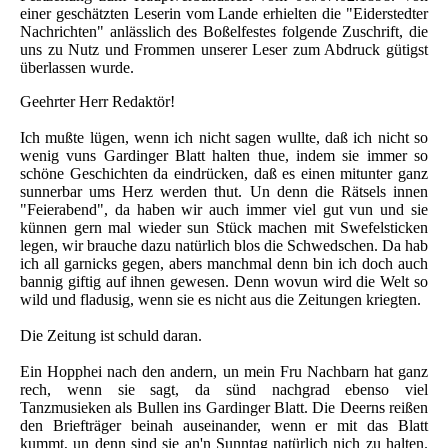
einer geschätzten Leserin vom Lande erhielten die "Eiderstedter
Nachrichten" anlässlich des Boßelfestes folgende Zuschrift, die
uns zu Nutz und Frommen unserer Leser zum Abdruck gütigst
überlassen wurde.
Geehrter Herr Redaktör!
Ich mußte lügen, wenn ich nicht sagen wullte, daß ich nicht so
wenig vuns Gardinger Blatt halten thue, indem sie immer so
schöne Geschichten da eindrücken, daß es einen mitunter ganz
sunnerbar ums Herz werden thut. Un denn die Rätsels innen
"Feierabend", da haben wir auch immer viel gut vun und sie
künnen gern mal wieder sun Stück machen mit Swefelsticken
legen, wir brauche dazu natürlich blos die Schwedschen. Da hab
ich all garnicks gegen, abers manchmal denn bin ich doch auch
bannig giftig auf ihnen gewesen. Denn wovun wird die Welt so
wild und fladusig, wenn sie es nicht aus die Zeitungen kriegten.
Die Zeitung ist schuld daran.
Ein Hopphei nach den andern, un mein Fru Nachbarn hat ganz
rech, wenn sie sagt, da sünd nachgrad ebenso viel
Tanzmusieken als Bullen ins Gardinger Blatt. Die Deerns reißen
den Briefträger beinah auseinander, wenn er mit das Blatt
kummt, un denn sind sie an'n Sunntag natürlich nich zu halten.