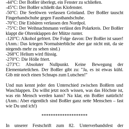
-44°C: Der Boßler überlegt, ein Fenster zu schließen.
-45°C: Der Boßler schließt das Klofenster.
-50°C: Die Seelöwen verlassen Grönland. Der Boßler tauscht
Fingerhandschuhe gegen Fausthandschuhe.
-70°C: Die Eisbären verlassen den Nordpol.
-75°C: Der Weihnachtsmann verlässt den Polarkreis. Der Boßler
klappt die Ohrenklappen der Mütze runter.
-120°C: Alkohol gefriert. Die Folge davon: Der Boßler ist sauer!
(Anm.: Das kriegen Normalsterbliche aber gar nicht mit, da sie
nirgends mehr zu sehen sind.)
-268°C Helium wird flüssig.
-270°C: Die Hölle friert.
-273°C: Absoluter Nullpunkt. Keine Bewegung der
Elementarteilchen. Der Boßler gibt zu: "Ja, es ist etwas kühl.
Gib mir noch einen Schnaps zum Lutschen!"
Und nun kennt jeder den Unterschied zwischen Boßlern und
Waschlappen. Du willst jetzt noch wissen, was das Höchste ist,
was ein Mensch werden kann? Na klar, ein Boßler natürlich!
(Anm.: Aber eigentlich sind Boßler ganz nette Menschen – fast
wie Du und ich!)
********************
In unserer Festschrift zum 82. Unterverbandsfest der