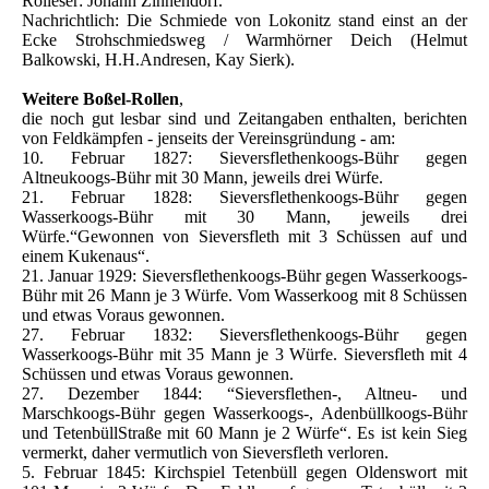
Rolleser: Johann Zinnendorf.
Nachrichtlich: Die Schmiede von Lokonitz stand einst an der
Ecke Strohschmiedsweg / Warmhörner Deich (Helmut
Balkowski, H.H.Andresen, Kay Sierk).
Weitere Boßel-Rollen
,
die noch gut lesbar sind und Zeitangaben enthalten, berichten
von Feldkämpfen - jenseits der Vereinsgründung - am:
10. Februar 1827: Sieversflethenkoogs-Bühr gegen
Altneukoogs-Bühr mit 30 Mann, jeweils drei Würfe.
21. Februar 1828: Sieversflethenkoogs-Bühr gegen
Wasserkoogs-Bühr mit 30 Mann, jeweils drei
Würfe.“Gewonnen von Sieversfleth mit 3 Schüssen auf und
einem Kukenaus“.
21. Januar 1929: Sieversflethenkoogs-Bühr gegen Wasserkoogs-
Bühr mit 26 Mann je 3 Würfe. Vom Wasserkoog mit 8 Schüssen
und etwas Voraus gewonnen.
27. Februar 1832: Sieversflethenkoogs-Bühr gegen
Wasserkoogs-Bühr mit 35 Mann je 3 Würfe. Sieversfleth mit 4
Schüssen und etwas Voraus gewonnen.
27. Dezember 1844: “Sieversflethen-, Altneu- und
Marschkoogs-Bühr gegen Wasserkoogs-, Adenbüllkoogs-Bühr
und TetenbüllStraße mit 60 Mann je 2 Würfe“. Es ist kein Sieg
vermerkt, daher vermutlich von Sieversfleth verloren.
5. Februar 1845: Kirchspiel Tetenbüll gegen Oldenswort mit