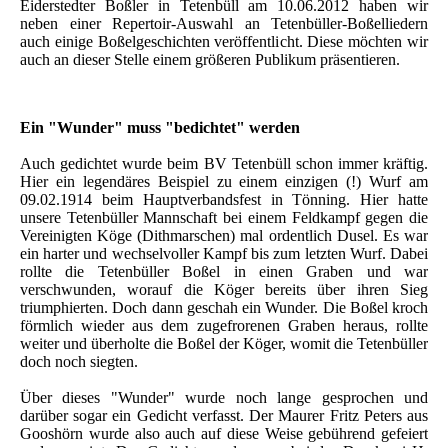
Eiderstedter Boßler in Tetenbüll am 10.06.2012 haben wir
neben einer Repertoir-Auswahl an Tetenbüller-Boßelliedern
auch einige Boßelgeschichten veröffentlicht. Diese möchten wir
auch an dieser Stelle einem größeren Publikum präsentieren.
Ein "Wunder" muss "bedichtet" werden
Auch gedichtet wurde beim BV Tetenbüll schon immer kräftig.
Hier ein legendäres Beispiel zu einem einzigen (!) Wurf am
09.02.1914 beim Hauptverbandsfest in Tönning. Hier hatte
unsere Tetenbüller Mannschaft bei einem Feldkampf gegen die
Vereinigten Köge (Dithmarschen) mal ordentlich Dusel. Es war
ein harter und wechselvoller Kampf bis zum letzten Wurf. Dabei
rollte die Tetenbüller Boßel in einen Graben und war
verschwunden, worauf die Köger bereits über ihren Sieg
triumphierten. Doch dann geschah ein Wunder. Die Boßel kroch
förmlich wieder aus dem zugefrorenen Graben heraus, rollte
weiter und überholte die Boßel der Köger, womit die Tetenbüller
doch noch siegten.
Über dieses "Wunder" wurde noch lange gesprochen und
darüber sogar ein Gedicht verfasst. Der Maurer Fritz Peters aus
Gooshörn wurde also auch auf diese Weise gebührend gefeiert