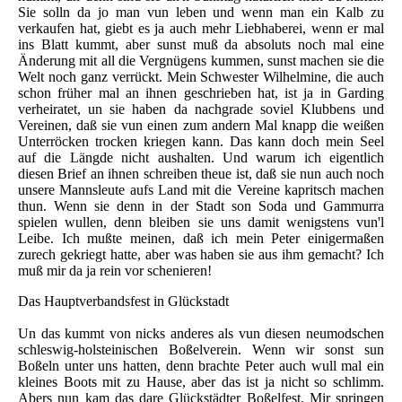
Sie solln da jo man vun leben und wenn man ein Kalb zu
verkaufen hat, giebt es ja auch mehr Liebhaberei, wenn er mal
ins Blatt kummt, aber sunst muß da absoluts noch mal eine
Änderung mit all die Vergnügens kummen, sunst machen sie die
Welt noch ganz verrückt. Mein Schwester Wilhelmine, die auch
schon früher mal an ihnen geschrieben hat, ist ja in Garding
verheiratet, un sie haben da nachgrade soviel Klubbens und
Vereinen, daß sie vun einen zum andern Mal knapp die weißen
Unterröcken trocken kriegen kann. Das kann doch mein Seel
auf die Längde nicht aushalten. Und warum ich eigentlich
diesen Brief an ihnen schreiben theue ist, daß sie nun auch noch
unsere Mannsleute aufs Land mit die Vereine kapritsch machen
thun. Wenn sie denn in der Stadt son Soda und Gammurra
spielen wullen, denn bleiben sie uns damit wenigstens vun'l
Leibe. Ich mußte meinen, daß ich mein Peter einigermaßen
zurech gekriegt hatte, aber was haben sie aus ihm gemacht? Ich
muß mir da ja rein vor schenieren!
Das Hauptverbandsfest in Glückstadt
Un das kummt von nicks anderes als vun diesen neumodschen
schleswig-holsteinischen Boßelverein. Wenn wir sonst sun
Boßeln unter uns hatten, denn brachte Peter auch wull mal ein
kleines Boots mit zu Hause, aber das ist ja nicht so schlimm.
Abers nun kam das dare Glückstädter Boßelfest. Mir springen