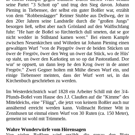
seine Partei "3 Schott op" und trug den Sieg davon. Johann
Piening in Tiebensee, der selbst ein guter Boßler war, erzählt
von dem "Robbenslagger" Reimer Stubbe aus Dellweg, der in
den 20er Jahren seine Landstelle durch die "großen Jungs"
besorgen ließ, selbst aber nach Grönland auf den Walfischfang
fuhr: "He harr de Boßel so fürchterlich dull smeten, dat se gor
nicht wedder in Stillstand kamen weer." Bei einem Kampfe
zwischen Neuenkirchen und Wöhrden tat Johann Piening einen
gewaltigen Wurf "von de Piepgröv öwer de beiden Stücken un
öwer de Fregröv, öwer den Weg un öwer dat Stück, wo de Hüs'
op staht, un öwer den Karkstieg un so op dat Pastoratland. Dor
wur' se oppsett, un dann leep he den Krog öwer in de anner
Fregröv." Zwei Gegner holten mit Mühe diesen Wurf ein, und
einige Tiebenseer meinten, dass der Wurf wert sei, in das
Kirchenbuch geschrieben zu werden.
Im Westerdeichstrich warf 1828 ein Arbeiter Schill mit der 3/4-
Pfunds-Boßel vom Hause des J.J. Claußen auf die "Kimme" des
Mitteldeichs, eine "Flügg", die jetzt von keinem Boßler auch nur
annähernd erreicht werden kann. Vollmacht Reimer Witt in
Zennhusen tat einmal einen Wurf von 30 Ruten (ca. 150 Meter),
gemeint ist wohl mit Trümmeln.
Wahre Wunderwürfe vom Hörensagen
Von vielen Boßlern wird erzählt, die genau den Platz