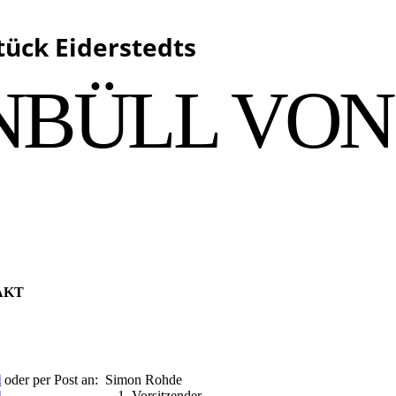
tück Eiderstedts
NBÜLL VON 
AKT
l
oder per Post an: Simon Rohde
l
1. Vorsitzender