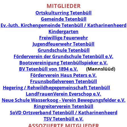
MITGLIEDER
Ortskulturring Tetenbüll
Gemeinde Tetenbüll
Ev.-luth. Kirchengemeinde Tetenbüll / Katharinenheerd
Kindergarten
Freiwillige Feuerwehr
Jugendfeuerwehr Tetenbüll
Grundschule Tetenbüll
Förderverein der Grundschule Tetenbüll e.V.
Bootsvereinigung Tetenbüllspieker e.V.
BV Tetenbüll von 1894 e.V.
(Mannslüüd)
Förderverein Haus Peters e.V.
Fruunsboßelvereen Tetenbüll
Hegering / Rehwildhegegemeinschaft Tetenbüll
LandFrauenVerein Everschop e.V.
Neue Schule Wasserkoog - Verein Bewegungsfelder e.V.
Ringreiterverein Tetenbüll
SoVD Ortsverband Tetenbüll / Katharinenheerd
TSV Tetenbüll e.V.
ASSOZIIERTE MITGLIEDER