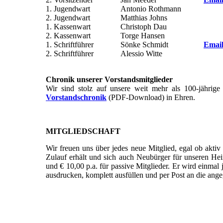
1. Jugendwart
Antonio Rothmann
BV
2. Jugendwart
Matthias Johns
M
1. Kassenwart
Christoph Dau
25
2. Kassenwart
Torge Hansen
1. Schriftführer
Sönke Schmidt
Emai
2. Schriftführer
Alessio Witte
Chronik unserer Vorstandsmitglieder
Wir sind stolz auf unsere weit mehr als 100-jährige
Vorstandschronik
(PDF-Download) in Ehren.
MITGLIEDSCHAFT
Wir freuen uns über jedes neue Mitglied, egal ob aktiv
Zulauf erhält und sich auch Neubürger für unseren Heima
und € 10,00 p.a. für passive Mitglieder. Er wird einma
ausdrucken, komplett ausfüllen und per Post an die an