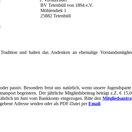
 Tetenbüll von 1894 e.V.
öhlendiek 1
882 Tetenbüll
l
 Tradition und halten das Andenken an ehemalige Vorstandsmitglie
 oder passiv. Besonders freut uns natürlich, wenn unsere Jugendsparte
tsport begeistern. Der jährliche Mitgliedsbeitrag beträgt z.Z. € 15,00
l jährlich im Juni vom Bankkonto eingezogen. Bitte den
Mitgliedsantra
gegebene Adresse senden oder als PDF-Datei per
Email
.