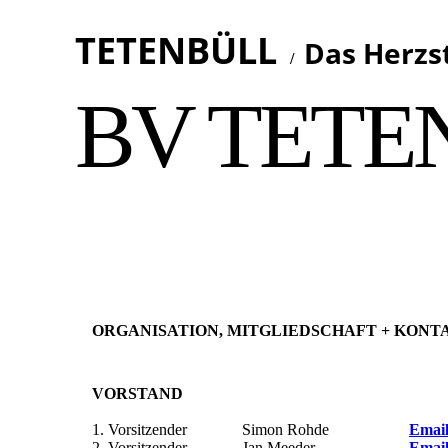
TETENBÜLL
Das Herzs
/
BV TETE
ORGANISATION, MITGLIEDSCHAFT + KONT
VORSTAND
1. Vorsitzender
Simon Rohde
Emai
2. Vorsitzender
Jan Meeder
Emai